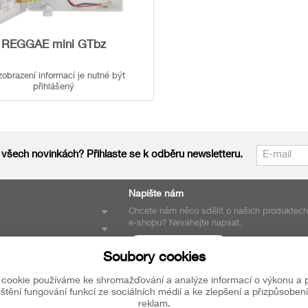
REGGAE mini GTbz
zobrazení informací je nutné být
přihlášený
 všech novinkách? Přihlaste se k odběru newsletteru.
Napište nám
Chcete nám něco sdělit o našich produktec
e-shopu? Neváhejte napsat.
Chci napsat zprávu
Soubory cookies
cookie používáme ke shromažďování a analýze informací o výkonu a 
ištění fungování funkcí ze sociálních médií a ke zlepšení a přizpůsoben
reklam.