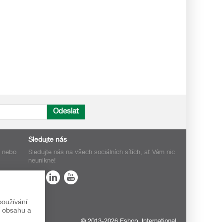
Odeslat
Sledujte nás
h nebo
Sledujte nás na všech sociálních sítích, ať Vám nic
neunikne!
používání
í obsahu a
© 2013-2026 Eshop_International