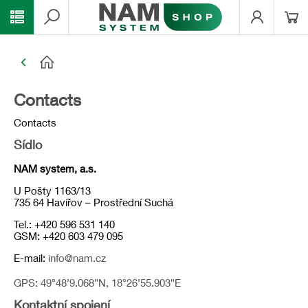
Contacts
Contacts
Sídlo
NAM system, a.s.
U Pošty 1163/13
735 64 Havířov – Prostřední Suchá
Tel.: +420 596 531 140
GSM: +420 603 479 095
E-mail:
info@nam.cz
GPS: 49°48’9.068″N, 18°26’55.903″E
Kontaktní spojení