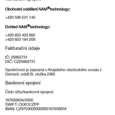
®
Obchodní oddělení NAM
technology:
+420 596 531 140
®
Dohled NAM
technology:
+420 603 493 885
+420 603 184 209
Fakturační údaje
IČ: 25862731
DIČ: CZ25862731
Společnost je zapsaná u Krajského obchodního soudu v
Ostravě, oddíl B, vložka 2365
Bankovní spojení
Číslo účtu/bankovní spojení:
167656634/0300
SWIFT: CEKOCZPP
IBAN: CZ9703000000000167656634