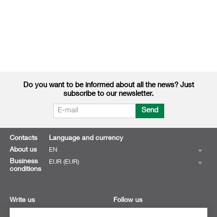
Do you want to be informed about all the news? Just
subscribe to our newsletter.
Send
Contacts
Language and currency
About us
EN
Business
EUR (EUR)
conditions
Write us
Follow us
Do you want to write us sth
Follow us on all social networks